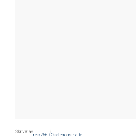
Skrivet av
i
rekr2660
Okategoriserade