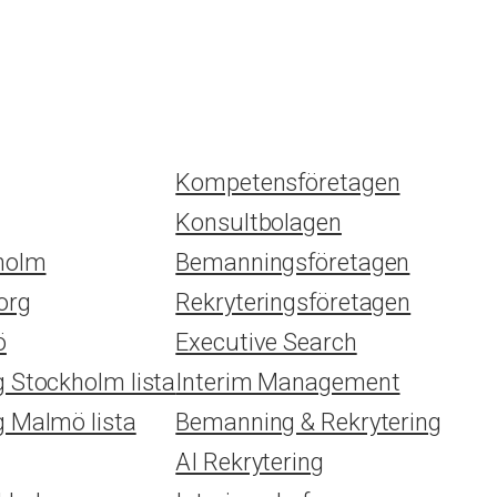
Kompetensföretagen
Konsultbolagen
kholm
Bemanningsföretagen
org
Rekryteringsföretagen
ö
Executive Search
g Stockholm lista
Interim Management
g Malmö lista
Bemanning & Rekrytering
AI Rekrytering