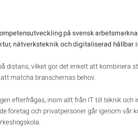
ompetensutveckling på svensk arbetsmarknad.
ktur, nätverksteknik och digitaliserad hållbar i
å distans, vilket gör det enkelt att kombinera s
r att matcha branschernas behov.
en efterfrågas, inom allt från IT till teknik och 
åde företag och privatpersoner går igenom vår ku
Yrkeshögskola.