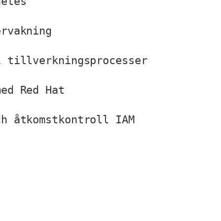
etes 

rvakning 

 tillverkningsprocesser 

ed Red Hat 

ch åtkomstkontroll IAM 