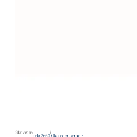
Skrivet av
i
rekr2660
Okategoriserade