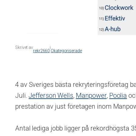
Skrivet av
i
rekr2660
Okategoriserade
4 av Sveriges bästa rekryteringsföretag b
Juli.
Jefferson Wells
,
Manpower
,
Poolia
oc
prestation av just företagen inom Manpow
Antal lediga jobb ligger på rekordhögsta 3