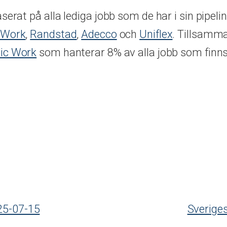
serat på alla lediga jobb som de har i sin pipel
 Work
,
Randstad
,
Adecco
och
Uniflex
. Tillsamma
ic Work
som hanterar 8% av alla jobb som finns
25-07-15
Sverige