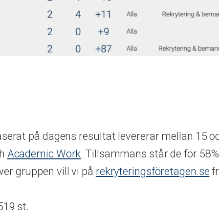
aserat på dagens resultat levererar mellan 15 o
h
Academic Work
. Tillsammans står de för 58%
er gruppen vill vi på
rekryteringsföretagen.se
f
519 st.