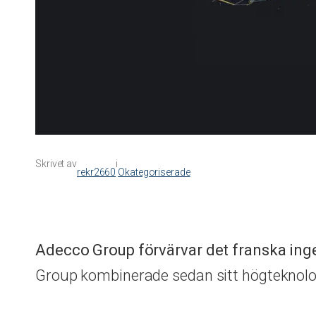
Skrivet av
i
rekr2660
Okategoriserade
Adecco Group förvärvar det franska inge
Group kombinerade sedan sitt högteknolo