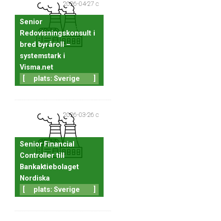
2026-04-27 c
Senior
Redovisningskonsult i
bred byråroll –
systemstark i
Visma.net
[
plats: Sverige
]
2026-03-26 c
Senior Financial
Controller till
Bankaktiebolaget
Nordiska
[
plats: Sverige
]