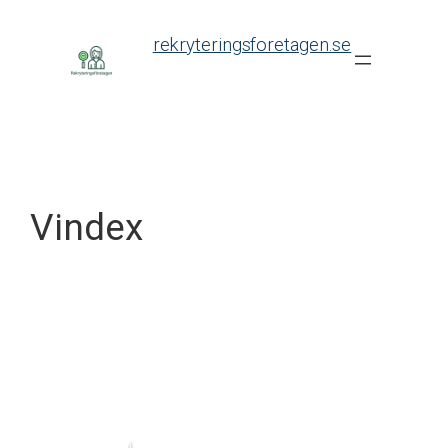
Skip
to
rekryteringsforetagen.se
content
Vindex