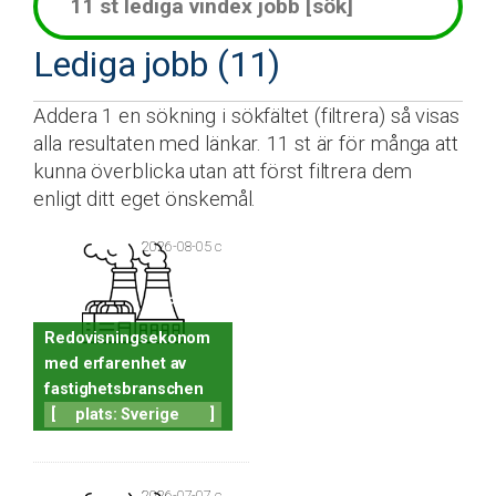
Lediga jobb (11)
Addera 1 en sökning i sökfältet (filtrera) så visas
alla resultaten med länkar. 11 st är för många att
kunna överblicka utan att först filtrera dem
enligt ditt eget önskemål.
2026-08-05 c
Redovisningsekonom
med erfarenhet av
fastighetsbranschen
[
plats: Sverige
]
2026-07-07 c