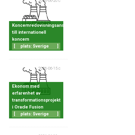
2026-06-20 c
Koncernredovisningsansvarig
till internationell
koncern
[
plats: Sverige
]
2026-06-15 c
Ekonom med
erfarenhet av
transformationsprojekt
i Oracle Fusion
[
plats: Sverige
]