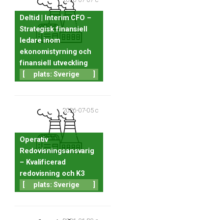
Deltid | Interim CFO –
Strategisk finansiell
ledare inom
ekonomistyrning och
finansiell utveckling
[
plats: Sverige
]
2026-07-05 c
Operativ
Redovisningsansvarig
– Kvalificerad
redovisning och K3
[
plats: Sverige
]