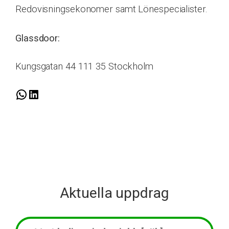
Redovisningsekonomer samt Lönespecialister.​
Glassdoor:
Kungsgatan 44 111 35 Stockholm
W
L
h
i
a
n
t
k
s
e
A
d
p
I
Aktuella uppdrag
p
n