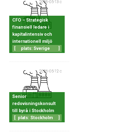
2026-05-13 c
CFO – Strategisk
finansiell ledare i
kapitalintensiv och
internationell miljö
[
plats: Sverige
]
2026-05-12 c
Senior
redovisningskonsult
till byrå i Stockholm
[
plats: Stockholm
]