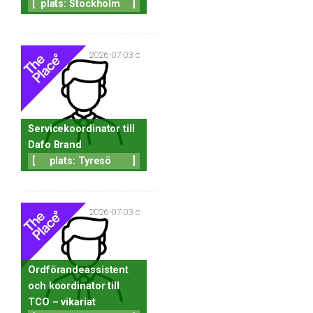
[
plats: Stockholm
]
2026-07-03 c
Servicekoordinator till
Dafo Brand
[
plats: Tyresö
]
2026-07-03 c
Ordförandeassistent
och koordinator till
TCO – vikariat