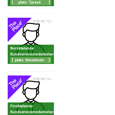
[
plats: Tyresö
]
2026-06-15 c
Norsktalande
Kundservicemedarbetare
[
plats: Stockholm
]
2026-06-15 c
Finsktalande
Kundservicemedarbetare