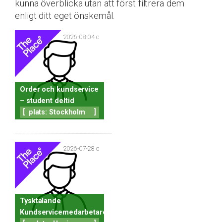
kunna överblicka utan att först filtrera dem
enligt ditt eget önskemål.
2026-08-04 c
Order och kundservice
– student deltid
[
plats: Stockholm
]
2026-07-28 c
Tysktalande
Kundservicemedarbetare!