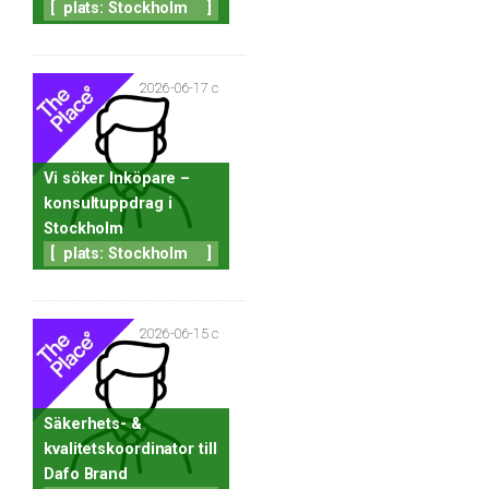
[
plats: Stockholm
]
2026-06-17 c
Vi söker Inköpare –
konsultuppdrag i
Stockholm
[
plats: Stockholm
]
2026-06-15 c
Säkerhets- &
kvalitetskoordinator till
Dafo Brand