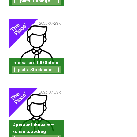
[
plats: Haninge
]
2026-07-28 c
Innesäljare till Globen!
[
plats: Stockholm
]
2026-07-03 c
Operativ Inköpare –
konsultuppdrag