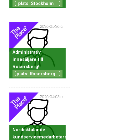
[
plats: Stockholm
]
2026-05-26 c
Administrativ
innesäljare till
Rosersberg!
[
plats: Rosersberg
]
2026-04-03 c
Nordisktalande
kundservicemedarbetare