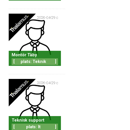
2026-04-29 c
Montör Täby
[
plats: Teknik
]
2026-04-29 c
Teknisk support
[
plats: It
]