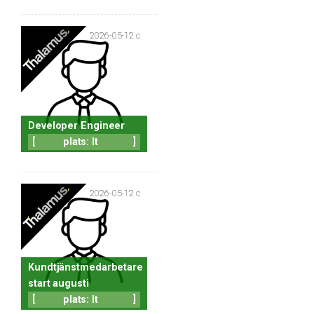
2026-05-12 c
Developer Engineer
[
plats: It
]
2026-05-12 c
Kundtjänstmedarbetare
start augusti
[
plats: It
]