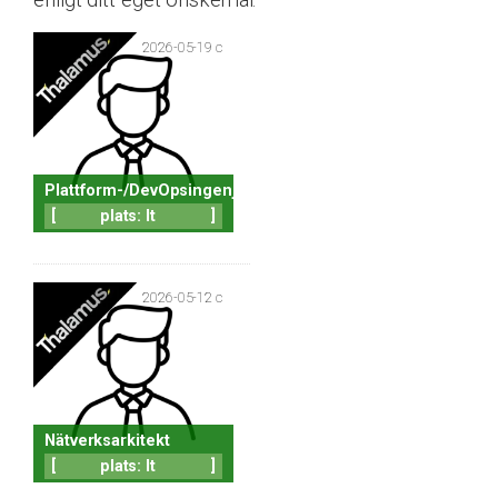
enligt ditt eget önskemål.
2026-05-19 c
Plattform-/DevOpsingenjör
[
plats: It
]
2026-05-12 c
Nätverksarkitekt
[
plats: It
]