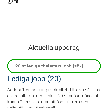
W
L
h
i
a
n
t
k
s
e
A
d
p
I
Aktuella uppdrag
p
n
Lediga jobb (20)
Addera 1 en sökning i sökfältet (filtrera) så visas
alla resultaten med länkar. 20 st är för många att
kunna överblicka utan att först filtrera dem