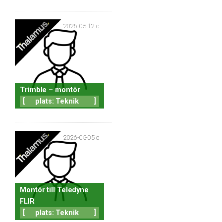
2026-05-12 c
Trimble – montör
[
plats: Teknik
]
2026-05-05 c
Montör till Teledyne
FLIR
[
plats: Teknik
]