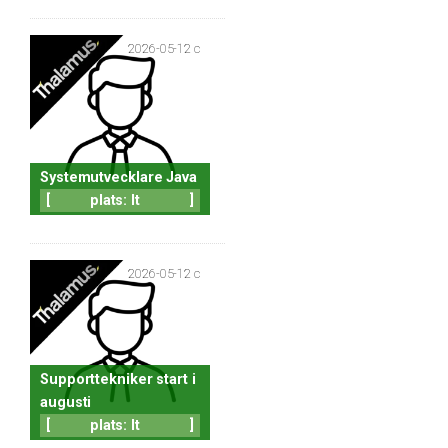
2026-05-12 c
Systemutvecklare Java
[
plats: It
]
2026-05-12 c
Supporttekniker start i
augusti
[
plats: It
]