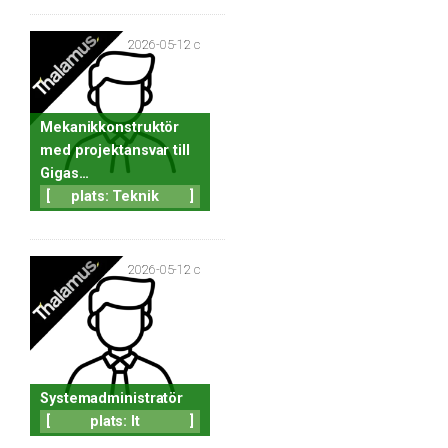
2026-05-12 c
Mekanikkonstruktör
med projektansvar till
Gigas…
[
plats: Teknik
]
2026-05-12 c
Systemadministratör
[
plats: It
]