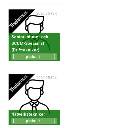
2026-05-12 c
Senior Intune- och
SCCM-Specialist
(Drifttekniker)
[
plats: It
]
2026-05-12 c
Nätverkstekniker
[
plats: It
]