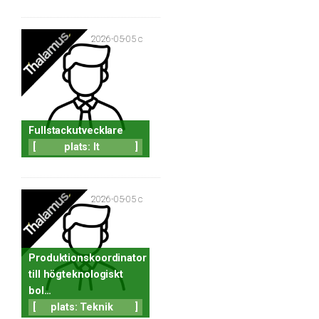
2026-05-05 c
Fullstackutvecklare
[
plats: It
]
2026-05-05 c
Produktionskoordinator
till högteknologiskt
bol…
[
plats: Teknik
]