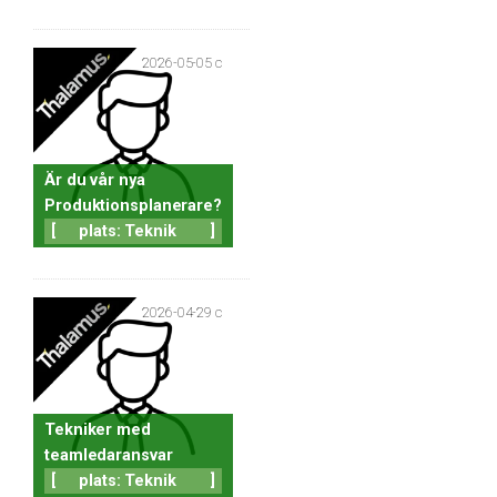
2026-05-05 c
Är du vår nya
Produktionsplanerare?
[
plats: Teknik
]
2026-04-29 c
Tekniker med
teamledaransvar
[
plats: Teknik
]