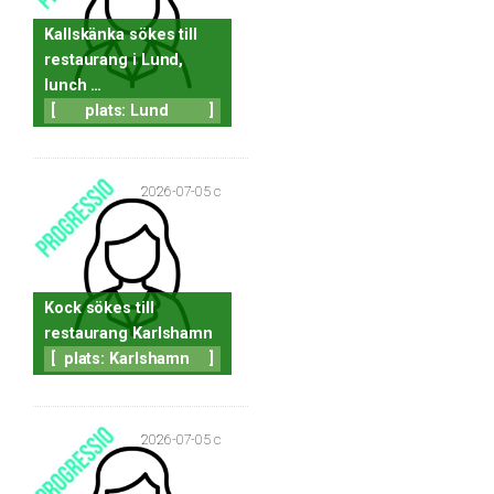
Kallskänka sökes till
restaurang i Lund,
lunch …
[
plats: Lund
]
2026-07-05 c
Kock sökes till
restaurang Karlshamn
[
plats: Karlshamn
]
2026-07-05 c