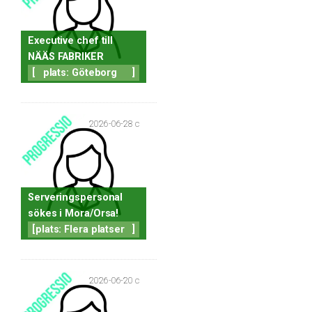
Executive chef till
NÄÄS FABRIKER
[
plats: Göteborg
]
2026-06-28 c
Serveringspersonal
sökes i Mora/Orsa!
[
plats: Flera platser
]
2026-06-20 c