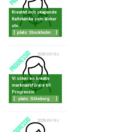
Kreativt och skapande
Kallskänka som älskar
utv…
[
plats: Stockholm
]
2026-05-19 c
Vi söker en kreativ
marknadsförare till
Progressio
[
plats: Göteborg
]
2026-05-19 c