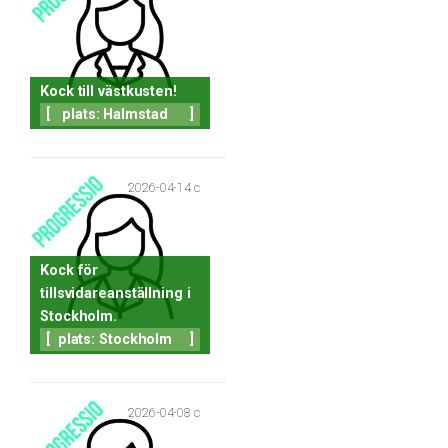
Kock till västkusten!
[
plats: Halmstad
]
2026-04-14 c
Kock för
tillsvidareanställning i
Stockholm.
[
plats: Stockholm
]
2026-04-08 c