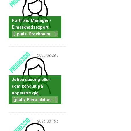
Portfolio Manager /
Elmarknadsexpert
[
plats: Stockholm
]
2026-03-23 c
Jobba säsong eller
som konsult på
uppstarts gig…
[
plats: Flera platser
]
2026-03-16 c