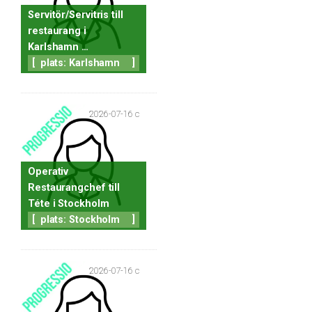
Servitör/Servitris till
restaurang i
Karlshamn …
[
plats: Karlshamn
]
2026-07-16 c
Operativ
Restaurangchef till
Téte i Stockholm
[
plats: Stockholm
]
2026-07-16 c