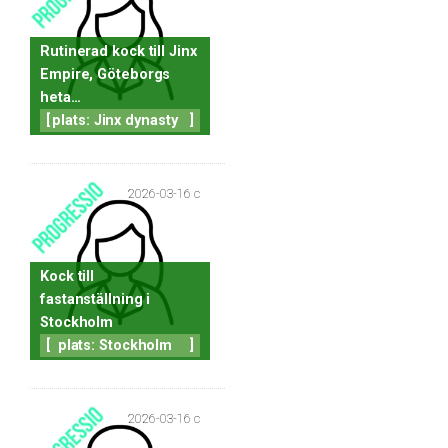
Rutinerad kock till Jinx
Empire, Göteborgs
heta…
[
plats: Jinx dynasty
]
2026-03-16 c
Kock till
fastanställning i
Stockholm
[
plats: Stockholm
]
2026-03-16 c