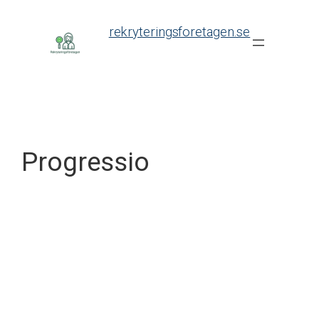
Skip
to
rekryteringsforetagen.se
content
Progressio