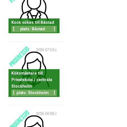
Kock sökes till Båstad
[
plats: Båstad
]
2026-07-05 c
Köksmästare till
Privatskola i centrala
Stockholm
[
plats: Stockholm
]
2026-06-28 c