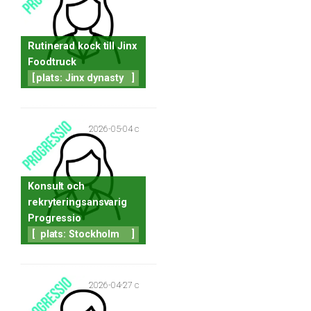
Rutinerad kock till Jinx
Foodtruck
[
plats: Jinx dynasty
]
2026-05-04 c
Konsult och
rekryteringsansvarig
Progressio
[
plats: Stockholm
]
2026-04-27 c