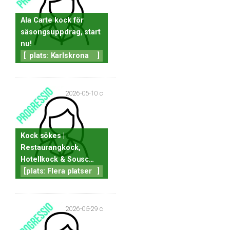
Ala Carte kock för
säsongsuppdrag, start
nu!
[
plats: Karlskrona
]
2026-06-10 c
Kock sökes |
Restaurangkock,
Hotellkock & Sousc…
[
plats: Flera platser
]
2026-05-29 c