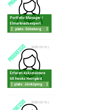
Portfolio Manager /
Elmarknadsexpert
[
plats: Göteborg
]
2026-03-16 c
Erfaren köksmästare
till Hooks Herrgård
[
plats: Jönköping
]
2026-03-16 c