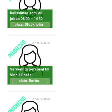
Kallskänka som vill
jobba 06.00 – 14.30
[
plats: Stockholm
]
2026-07-07 c
Serveringspersonal till
Vinci i Borås!
[
plats: Borås
]
2026-07-05 c