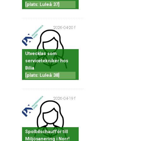
[plats: Luleå 37]
2026-04-20 f
Utvecklas som
servicetekniker hos
Bilia
[plats: Luleå 38]
2026-04-19 f
Spolbilschaufför till
Miljösanering i Norr!