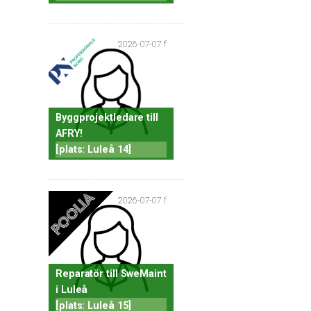
2026-07-07 f
Byggprojektledare till
AFRY!
[plats: Luleå 14]
2026-07-07 f
Reparatör till SweMaint
i Luleå
[plats: Luleå 15]