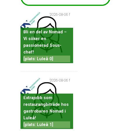
2026-08-06 f
Bli en del av Nomad –
Vi söker en
passionerad Sous-
chef!
[plats: Luleå 0]
2026-08-06 f
Extrajobb som
restaurangbiträde hos
gastrobaren Nomad i
Luleå!
[plats: Luleå 1]