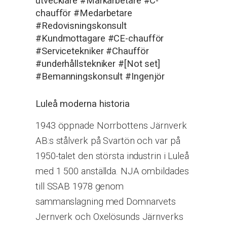
utvecklare
#Markarbetare
#C-
chaufför
#Medarbetare
#Redovisningskonsult
#Kundmottagare
#CE-chaufför
#Servicetekniker
#Chaufför
#underhållstekniker
#[Not set]
#Bemanningskonsult
#Ingenjör
Luleå moderna historia
1943 öppnade Norrbottens Järnverk
AB:s stålverk på Svartön och var på
1950-talet den största industrin i Luleå
med 1 500 anställda. NJA ombildades
till SSAB 1978 genom
sammanslagning med Domnarvets
Jernverk och Oxelösunds Järnverks