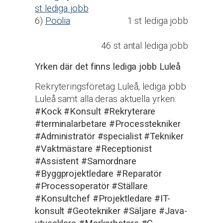
st lediga jobb
6)
Poolia
1 st lediga jobb
46 st antal lediga jobb
Yrken där det finns lediga jobb Luleå
Rekryteringsföretag Luleå, lediga jobb
Luleå samt alla deras aktuella yrken:
#Kock
#Konsult
#Rekryterare
#terminalarbetare
#Processtekniker
#Administratör
#specialist
#Tekniker
#Vaktmästare
#Receptionist
#Assistent
#Samordnare
#Byggprojektledare
#Reparatör
#Processoperatör
#Ställare
#Konsultchef
#Projektledare
#IT-
konsult
#Geotekniker
#Säljare
#Java-