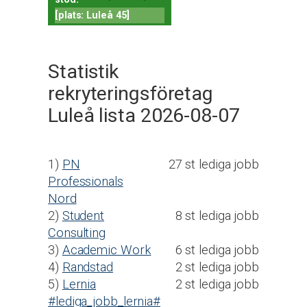
[plats: Luleå 45]
Statistik
rekryteringsföretag
Luleå lista 2026-08-07
1)
PN
27 st lediga jobb
Professionals
Nord
2)
Student
8 st lediga jobb
Consulting
3)
Academic Work
6 st lediga jobb
4)
Randstad
2 st lediga jobb
5)
Lernia
2 st lediga jobb
#lediga_jobb_lernia#