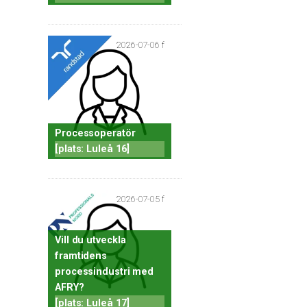
2026-07-06 f
Processoperatör
[plats: Luleå 16]
2026-07-05 f
Vill du utveckla
framtidens
processindustri med
AFRY?
[plats: Luleå 17]