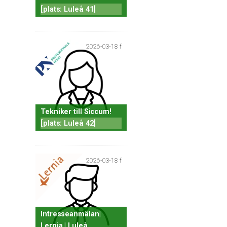
[plats: Luleå 41]
2026-03-18 f
Tekniker till Siccum!
[plats: Luleå 42]
2026-03-18 f
Intresseanmälan|
Lernia | Luleå