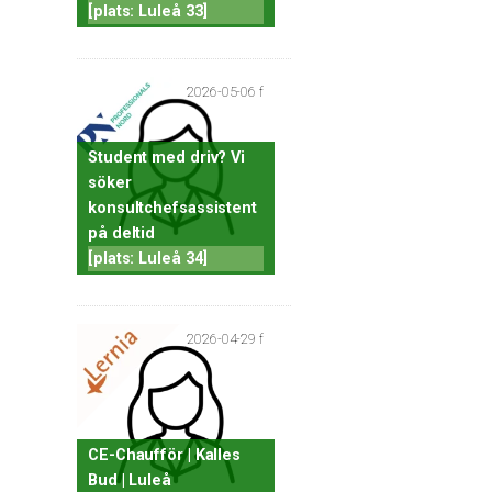
[plats: Luleå 33]
2026-05-06 f
Student med driv? Vi
söker
konsultchefsassistent
på deltid
[plats: Luleå 34]
2026-04-29 f
CE-Chaufför | Kalles
Bud | Luleå