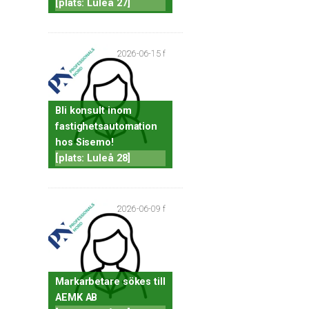
[plats: Luleå 27]
2026-06-15 f
Bli konsult inom
fastighetsautomation
hos Sisemo!
[plats: Luleå 28]
2026-06-09 f
Markarbetare sökes till
AEMK AB