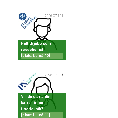
2026-07-13 f
Heltidsjobb som
receptionist
[plats: Luleå 10]
2026-07-09 f
Vill du starta din
karriär inom
fiberteknik?
[plats: Luleå 11]