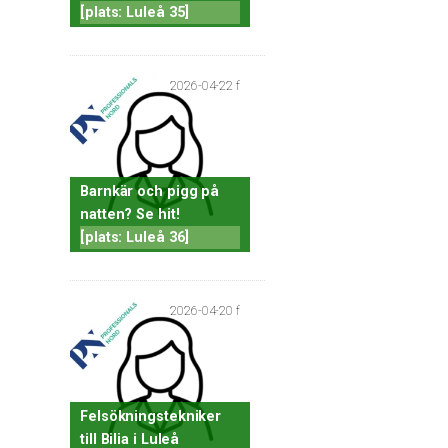
[plats: Luleå 35]
2026-04-22 f
Barnkär och pigg på
natten? Se hit!
[plats: Luleå 36]
2026-04-20 f
Felsökningstekniker
till Bilia i Luleå