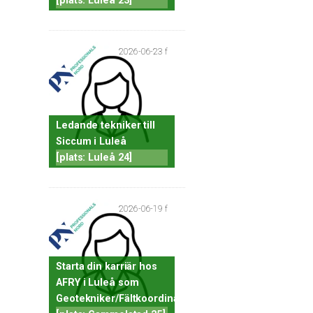
[plats: Luleå 23]
2026-06-23 f
Ledande tekniker till
Siccum i Luleå
[plats: Luleå 24]
2026-06-19 f
Starta din karriär hos
AFRY i Luleå som
Geotekniker/Fältkoordinator