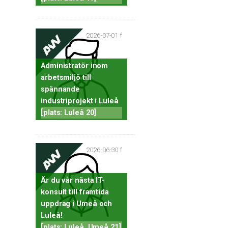
2026-07-01 f
Administratör inom
arbetsmiljö till
spännande
industriprojekt i Luleå
[plats: Luleå 20]
2026-06-30 f
Är du vår nästa IT-
konsult till framtida
uppdrag i Umeå och
Luleå!
[plats: Luleå, Umeå 21]