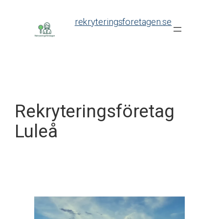
Skip
to
rekryteringsforetagen.se
content
Rekryteringsföretag
Luleå