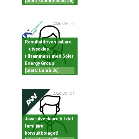
[plats: Gammelstad 25]
2026-06-17 f
Resultatdriven säljare
– utvecklas
tillsammans med Solar
Energy Group!
[plats: Luleå 26]
2026-06-16 f
Java-utvecklare till det
familjära
konsultbolaget!