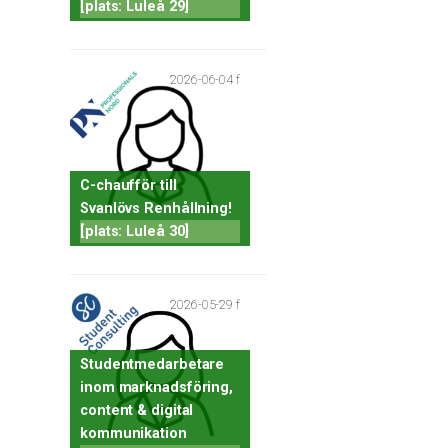
[plats: Luleå 29]
2026-06-04 f
C-chaufför till
Svanlövs Renhållning!
[plats: Luleå 30]
2026-05-29 f
Studentmedarbetare
inom marknadsföring,
content & digital
kommunikation