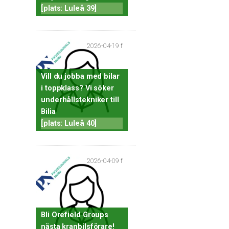
[plats: Luleå 39]
2026-04-19 f
Vill du jobba med bilar
i toppklass? Vi söker
underhållstekniker till
Bilia
[plats: Luleå 40]
2026-04-09 f
Bli Orefield Groups
nästa kranbilsförare!