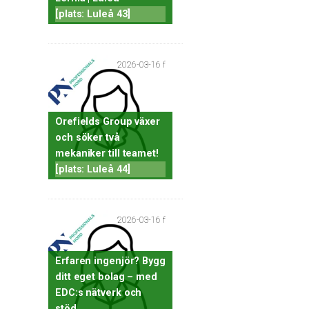
[plats: Luleå 43]
2026-03-16 f
Orefields Group växer
och söker två
mekaniker till teamet!
[plats: Luleå 44]
2026-03-16 f
Erfaren ingenjör? Bygg
ditt eget bolag – med
EDC:s nätverk och
stöd.