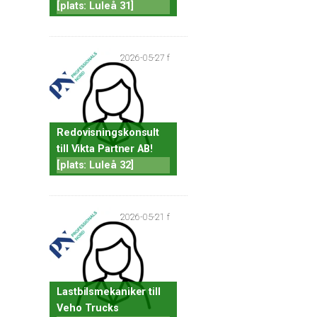
[plats: Luleå 31]
2026-05-27 f
Redovisningskonsult
till Vikta Partner AB!
[plats: Luleå 32]
2026-05-21 f
Lastbilsmekaniker till
Veho Trucks