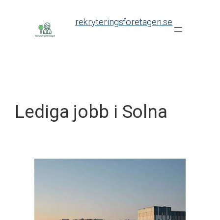
Skip
to
rekryteringsforetagen.se
content
Lediga jobb i Solna