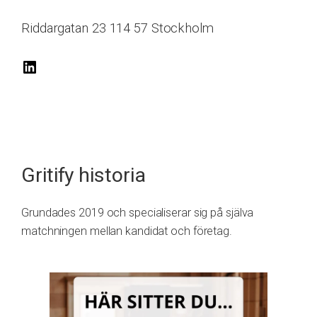
Riddargatan 23 114 57 Stockholm
L
i
n
k
e
Gritify historia
d
I
Grundades 2019 och specialiserar sig på själva
n
matchningen mellan kandidat och företag.