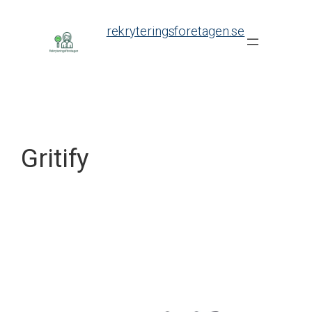
Skip
to
rekryteringsforetagen.se
content
Gritify