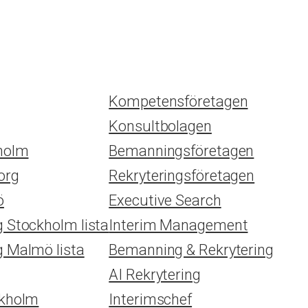
Kompetensföretagen
Konsultbolagen
kholm
Bemanningsföretagen
org
Rekryteringsföretagen
ö
Executive Search
g Stockholm lista
Interim Management
g Malmö lista
Bemanning & Rekrytering
AI Rekrytering
ckholm
Interimschef