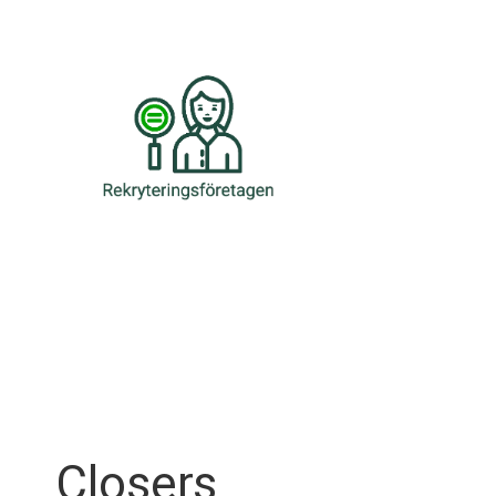
Skip
to
content
Closers